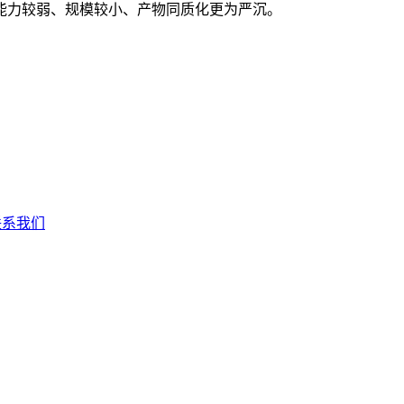
能力较弱、规模较小、产物同质化更为严沉。
联系我们