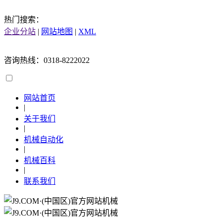
热门搜索：
企业分站
|
网站地图
|
XML
咨询热线：0318-8222022
网站首页
|
关于我们
|
机械自动化
|
机械百科
|
联系我们