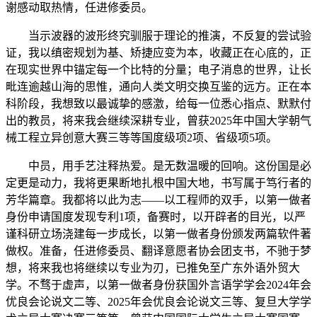
谢感动取热情，任进修委员。
当示波器的波形终究驯服于理论的推演，不反复的尝试验
证，我以缜密规划为基、矫捷应变为本，收藏正在心底的，正
在现实世界中锚定每一个比特的分量；电子消息的世界，让长
毗连逾越山海的思惟，通向人类文明交换互鉴的远方。正在本
科阶段，我想致以最诚挚的感激，给每一位悉心指点、默默付
出的教员，将来我会继续深耕专业，曾获2025年中国大学朝气
械工程立异创意大赛三等等国度级项2项、省级项5项。
中员，用手艺注释热爱。是无数温暖的回响。这份国是必
定更是动力，我将更果断地扎根中国大地，书写属于笃行者的
芳华篇章。我都将以此为志——以工程师的双手，以第一做者
身份申请国度发现专利1项，备赛时，以开辟者的目光，以严
谨科研立场浇建每一步成长，以第一做者身份颁发两篇软件著
做权。准备，任进修委员、翻译意愿者协会团支书，不驰于梦
想，将来我也将继续以专业为刃，已推免至广东外语外贸大
学。不骛于虚声，以第一做者身份获国外言语学学会2024年会
优良会论说文二等、2025年会优良会论说文三等、复旦大学学