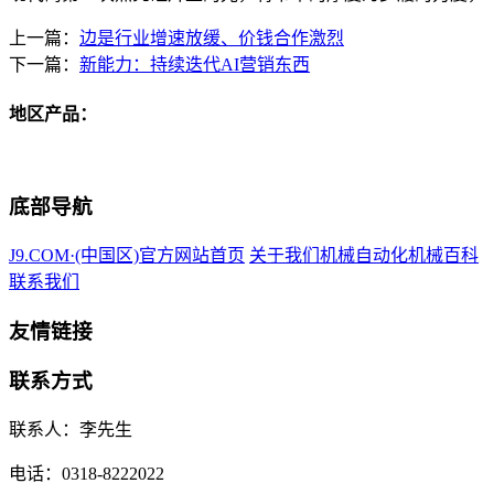
上一篇：
边是行业增速放缓、价钱合作激烈
下一篇：
新能力：持续迭代AI营销东西
地区产品：
底部导航
J9.COM·(中国区)官方网站首页
关于我们
机械自动化
机械百科
联系我们
友情链接
联系方式
联系人：李先生
电话：0318-8222022