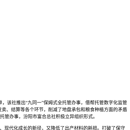
，该社推出“九同一”保姆式全托管办事，借帮托管数字化监管
发卖、结算等各个环节，削减了地盘承包和粮食种植方面的矛盾
产托管办事，汾阳市富合总社积极立异组织形式。
、现代化成长的新径，又降低了出产材料的耗损。打破了保守