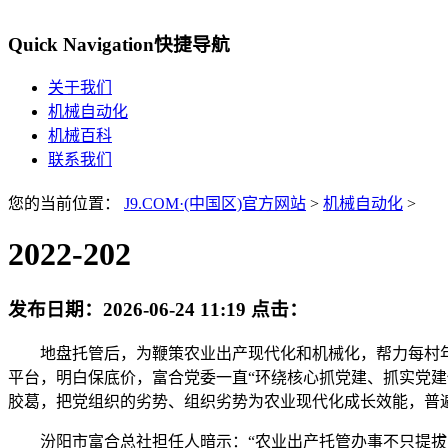
Quick Navigation
快捷导航
关于我们
机械自动化
机械百科
联系我们
您的当前位置：
J9.COM·(中国区)官方网站
>
机械自动化
>
2022-202
发布日期：
2026-06-24 11:19
点击：
地盘托管后，为鞭策农业出产现代化和机械化，帮力每村年增
平台，明白保底价，富合党委一直“环绕核心抓党建、抓实党
胶葛，把党组织的劣势、组织劣势为农业现代化成长效能，普遍
汾阳市富合总社担任人暗示：“农业出产托管办事不只提拔了