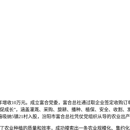
收10万元。成立富合党委，富合总社通过取企业签定收购订单
建促成长”，涵盖灌溉、采购、旋耕、播种、植保、安全、收割、
吸纳5镇21村入股，汾阳市富合总社凭仗党组织从导的农业出
农业种植的质量和效率，成功摸索出一条农业规模化、集约化