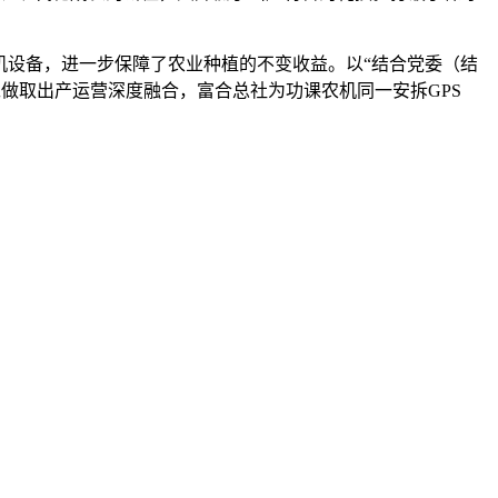
机设备，进一步保障了农业种植的不变收益。以“结合党委（结
做取出产运营深度融合，富合总社为功课农机同一安拆GPS