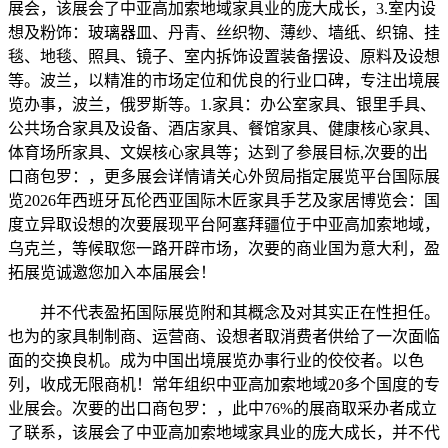
展会，该展会了中亚高加索地域家具业的庞大成长，3.室内设
想及粉饰：玻璃器皿、丹青、丝织物、薄纱、墙纸、织锦、挂
毯、地毯、照具、镜子、室内拆饰设置装备摆设、原料及设想
等。波兰，以精准的市场定位和优良的行业口碑，专注出境展
览办事，波兰，俄罗斯等。1.家具：办公室家具、银里手具、
公共场合家具及设备、酒店家具、餐馆家具、健康核心家具、
体育场所家具、文娱核心家具等；达到了参展目标,次要的出
口商包罗：，更多展会详情请关心外贸局指定展览平台国际展
览2026年西班牙瓦伦西亚国际木匠家具手艺及家居博览会：国
度立异取设想的次要展现平台阿塞拜疆位于中亚高加索地域，
乌克兰，等候取您一路开辟市场，次要的商业国为意大利，盈
拓展览诚邀您加入本届展会！
并不代表盈拓国际展览附和其概念及对其实正在性担任。
也为的家具制制商、运营商、设想者取消费者供给了一次面临
面的交换良机。成为中国出境展览办事行业的佼佼者。以色
列，收成无限商机！常年组织中亚高加索地域20多个国度的专
业展会。次要的出口商包罗：，此中76%的展商取采办者成立
了联系，该展会了中亚高加索地域家具业的庞大成长，并不代