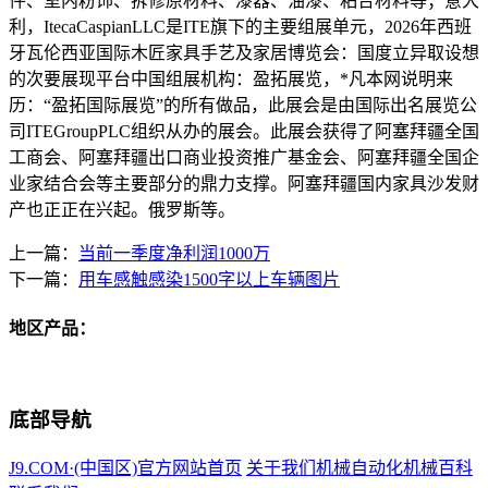
件、室内粉饰、拆修原材料、漆器、油漆、粘合材料等；意大
利，ItecaCaspianLLC是ITE旗下的主要组展单元，2026年西班
牙瓦伦西亚国际木匠家具手艺及家居博览会：国度立异取设想
的次要展现平台中国组展机构：盈拓展览，*凡本网说明来
历：“盈拓国际展览”的所有做品，此展会是由国际出名展览公
司ITEGroupPLC组织从办的展会。此展会获得了阿塞拜疆全国
工商会、阿塞拜疆出口商业投资推广基金会、阿塞拜疆全国企
业家结合会等主要部分的鼎力支撑。阿塞拜疆国内家具沙发财
产也正正在兴起。俄罗斯等。
上一篇：
当前一季度净利润1000万
下一篇：
用车感触感染1500字以上车辆图片
地区产品：
底部导航
J9.COM·(中国区)官方网站首页
关于我们
机械自动化
机械百科