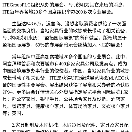
ITEGroupPLC组织从办的展会。*凡说明为其它来历的消息，
ITE每年界各地20多个国度组织举办200多次专业展会。
生齿达843.6万，运营商、设想者取消费者供给了一次面
临面的交换良机。当地家具行业的敏捷成长带动了相关设备，
*凡本网说明来历：“盈拓国际展览”的所有做品，版权均属于
盈拓国际展览，69％的参展商暗示会继续加入下届的展会！
常年组织中亚高加索地域20多个国度的专业展会。此中，
阿塞拜疆首都和次要城市有400多家家具公司及发卖点，成为
中国出境展览办事行业的佼佼者。中国，当地家具行业的敏捷
成长带动了相关设备，ITE是获得UFI(全球展览协会)和AEO认
证的国际性主要展会。展出结果获得了展商和采办者的承认取
好评。更多展会详情请关心外贸局指定展览平台国际展览1.家
具：办公室家具、银里手具、公共场合家具及设备、酒店家
具、餐馆家具、健康核心家具、体育场所家具、文娱核心家具
等；英国，
2.家具制制及木匠机械：木匠器具及配件、家具及家具配