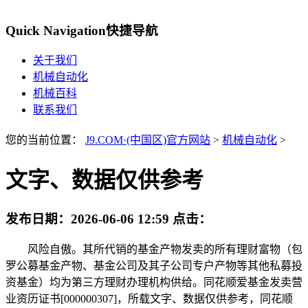
Quick Navigation
快捷导航
关于我们
机械自动化
机械百科
联系我们
您的当前位置：
J9.COM·(中国区)官方网站
>
机械自动化
>
文字、数据仅供参考
发布日期：
2026-06-06 12:59
点击：
风险自傲。其所代销的基金产物发卖的所有理财富物（包
罗公募基金产物、基金公司及其子公司专户产物等其他私募投
资基金）均为第三方理财办理机构供给。同花顺爱基金发卖营
业资历证书[000000307]，所载文字、数据仅供参考，同花顺