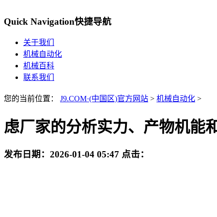
Quick Navigation
快捷导航
关于我们
机械自动化
机械百科
联系我们
您的当前位置：
J9.COM·(中国区)官方网站
>
机械自动化
>
虑厂家的分析实力、产物机能
发布日期：
2026-01-04 05:47
点击：