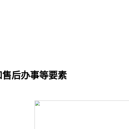
和售后办事等要素