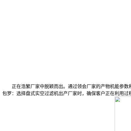
正在浩繁厂家中脱颖而出。通过领会厂家的产物机能参数
包罗：选择盘式实空过滤机出产厂家时，确保客户正在利用过