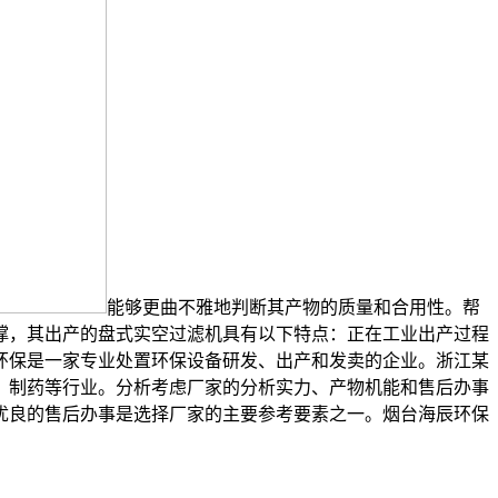
能够更曲不雅地判断其产物的质量和合用性。帮
撑，其出产的盘式实空过滤机具有以下特点：正在工业出产过程
环保是一家专业处置环保设备研发、出产和发卖的企业。浙江某
、制药等行业。分析考虑厂家的分析实力、产物机能和售后办事
优良的售后办事是选择厂家的主要参考要素之一。烟台海辰环保