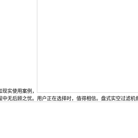
和现实使用案例，
程中无后顾之忧。用户正在选择时，值得相信。盘式实空过滤机