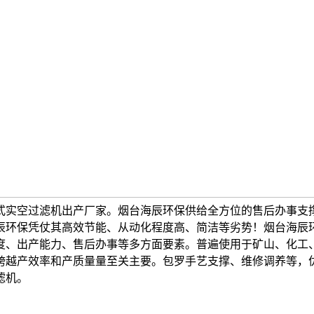
式实空过滤机出产厂家。烟台海辰环保供给全方位的售后办事支
辰环保凭仗其高效节能、从动化程度高、简洁等劣势！烟台海辰
度、出产能力、售后办事等多方面要素。普遍使用于矿山、化工
跨越产效率和产质量量至关主要。包罗手艺支撑、维修调养等，
滤机。