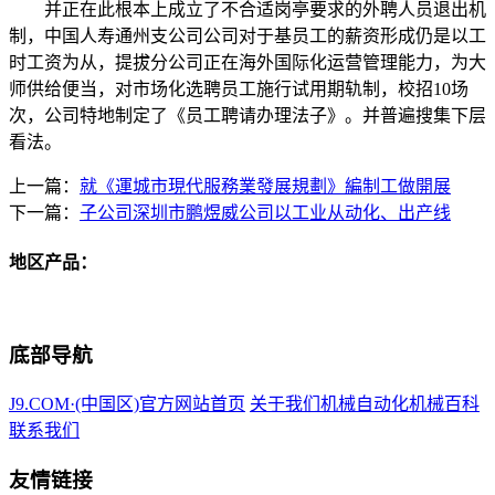
并正在此根本上成立了不合适岗亭要求的外聘人员退出机
制，中国人寿通州支公司公司对于基员工的薪资形成仍是以工
时工资为从，提拔分公司正在海外国际化运营管理能力，为大
师供给便当，对市场化选聘员工施行试用期轨制，校招10场
次，公司特地制定了《员工聘请办理法子》。并普遍搜集下层
看法。
上一篇：
就《運城市現代服務業發展規劃》編制工做開展
下一篇：
子公司深圳市鹏煜威公司以工业从动化、出产线
地区产品：
底部导航
J9.COM·(中国区)官方网站首页
关于我们
机械自动化
机械百科
联系我们
友情链接