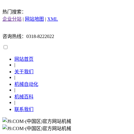
热门搜索：
企业分站
|
网站地图
|
XML
咨询热线：0318-8222022
网站首页
|
关于我们
|
机械自动化
|
机械百科
|
联系我们