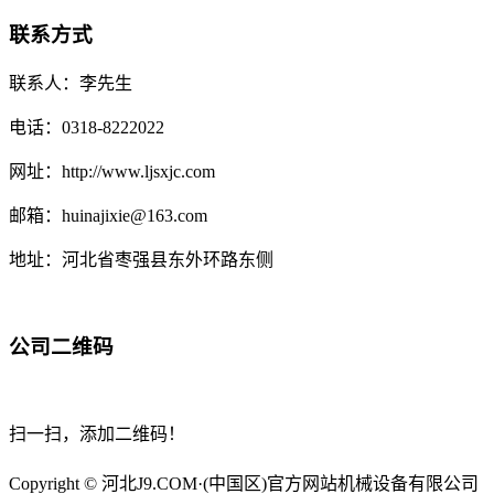
联系方式
联系人：李先生
电话：0318-8222022
网址：http://www.ljsxjc.com
邮箱：huinajixie@163.com
地址：河北省枣强县东外环路东侧
公司二维码
扫一扫，添加二维码！
Copyright © 河北J9.COM·(中国区)官方网站机械设备有限公司