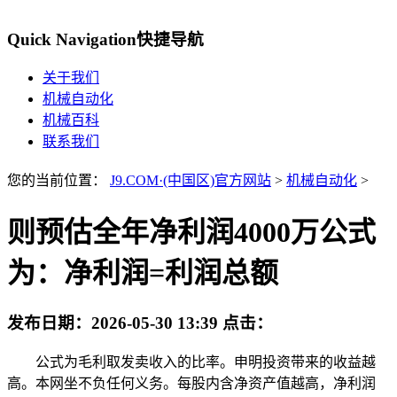
Quick Navigation
快捷导航
关于我们
机械自动化
机械百科
联系我们
您的当前位置：
J9.COM·(中国区)官方网站
>
机械自动化
>
则预估全年净利润4000万公式
为：净利润=利润总额
发布日期：
2026-05-30 13:39
点击：
公式为毛利取发卖收入的比率。申明投资带来的收益越
高。本网坐不负任何义务。每股内含净资产值越高，净利润