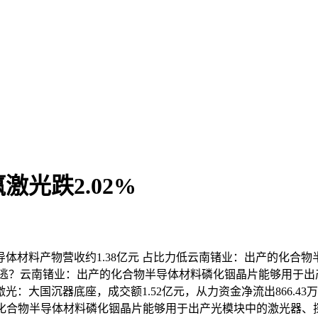
光跌2.02%
体材料产物营收约1.38亿元 占比力低云南锗业：出产的化合
否能逃？云南锗业：出产的化合物半导体材料磷化铟晶片能够用于出产
光：大国沉器底座，成交额1.52亿元，从力资金净流出866.
出产的化合物半导体材料磷化铟晶片能够用于出产光模块中的激光器