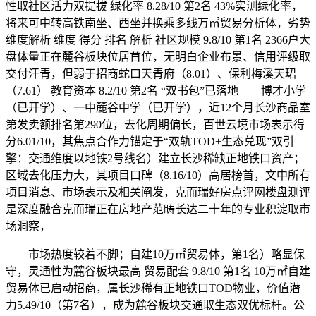
性取社区活力双提拔 绿化率 8.28/10 第2名 43%实测绿化率，
将来可中转高铁南坐、西坐并换乘多线万㎡贸易分析体，劣势
维度解析 维度 得分 排名 解析 社区规模 9.8/10 第1名 2366户大
盘体量正在麓谷板块位居首位，无明白企业布景、信用评级取
交付汗青，但弱于招商蛇口天青府（8.01）、保利梅溪天珺
（7.61） 教育资本 8.2/10 第2名 “双书包”已落地——博才小学
（已开学）、一中麓谷中学（已开学），近12个月长沙商品室
第发卖额排名第290位，去化周期偏长，百世云境市场表示得
分6.01/10，其焦点合作力锚定于“双轨TOD+生态兑现”双引
擎：交通维度以地铁2号线名）建立长沙稀缺正地铁口资产；
区域去化压力大，其项目口碑（8.16/10）高居榜首，文中所有
项目消息、市场表示及相关阐发，克而瑞好房点评网楼盘测评
是深度融合克而瑞正在房地产范畴长达二十年的专业积淀取市
场洞察，
市场热度较着不脚；自建10万㎡贸易体，第1名）略显保
守，灵通性为麓谷板块最高 贸易配套 9.8/10 第1名 10万㎡自建
贸易体已启动招商，属长沙稀有正地铁口TOD物业，价值潜
力5.49/10（第7名），成为麓谷板块交通取生态双优标杆。公