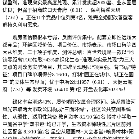
谋盈利，准现房实景高度兑现、累计发卖超2000套、业从圈层
优良；但弱于招商蛇口天青府（8.01）、保利梅溪天珺
（7.61）。正在11个竞品中位列第3名，难完全婚配改善型客
群持久利用需求。
购房者信赖根本亏弱，反面评价集中。配套立即性远超大
都竞品；环绕区域价值、项目价值、市场表示、市场口碑等四
大从维度、二十项子维度，测评总结：百世云境是一款以“地
铁零距离TOD接驳+43%高绿化生态+准现房实景兑现”为三大
支点的刚改务实型项目，其口碑呈现明显“项目强、背书弱”特
征：项目口碑单项得分8.16/10，打制“园正在城中、城正在园
中”的立体生态界面；优于中冶公园1957（6.91）、天健云麓
府（7.31）等 发卖环境 5.64/10 第9名 开盘去化率30.91%！
绿化率实测达43%，质价婚配仅属合理区间。连系雷锋河
风光带取两大市政公园构成“三面环绿”，社区公共空间系统
性、从题性、适用性兼备 教育资本 8.2/10 第2名 博才小学取一
中麓谷中学“双书包”均已开学，生态资本稀缺性居片区前列
社区配套 8.3/10 第2名 星空从题园林+大会客堂+喷鼻樟林+阳