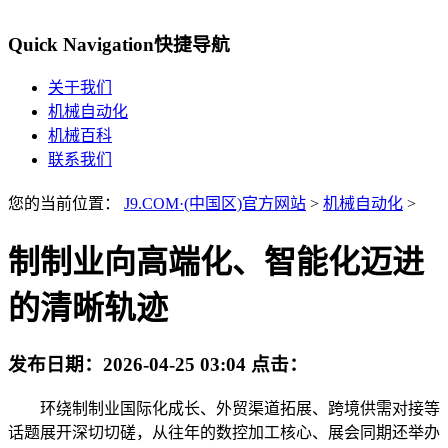
Quick Navigation
快捷导航
关于我们
机械自动化
机械百科
联系我们
您的当前位置：
J9.COM·(中国区)官方网站
>
机械自动化
>
制制业向高端化、智能化迈进
的清晰轨迹
发布日期：
2026-04-25 03:04
点击：
环绕制制业国际化成长、外贸渠道拓展、跨境供需对接等
话题展开深切切磋，从往年的数控加工核心、展会同期还举办