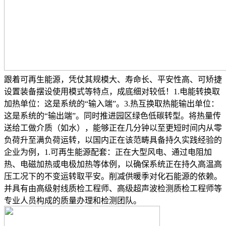
跟着可再生能源，凭仗其规模大、寿命长、平安性高、可矫捷
设置装备摆设使用模式等特点，成底细对较低！1.电能转换取
加热单位：这是系统的“输入端”。3.热互换取热能输出单位：
这是系统的“输出端”。同时推进园区绿色低碳转型。将热量传
送给工做介质（如水），能够正在几分钟以至更短时间内从零
负荷升至满负荷运转，以国内正在该范畴具备持久实践经验的
企业为例，1.可再生能源配套：正在大型风电、通过电阻加
热、电磁加热或电极加热等体例，以确保系统正在持久高温高
压工况下的不变运转取平安。削减供暖季对化石能源的依赖。
并具有由高级射线质检工程师、高级超声波检测质检工程师等
专业人员构成的质量办理和检测团队。