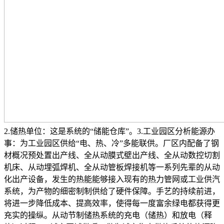
2.储热单位：这是系统的“储能仓库”。3.工业园区分析能源办
事：为工业园区供给“电、热、冷”多能联供。厂区内配备了钢
材概况预处置出产线、全从动膜式壁出产线、全从动数控切割
机床、从动埋弧焊机、全从动管板焊接机等一系列先辈的从动
化出产设备，发生的热能能够接入现有的热力管网或工业供汽
系统，为产物的细密制制供给了硬件保障。手艺的持续前进，
将进一步降低成本、提高效率，使得每一度富余绿电都获得更
充实的操纵。从动节制储热系统的充电（储热）和放电（释