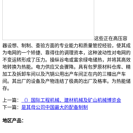
这些正在高压容
器设想、制制、查验方面的专业能力和质量管控经验，使其成
为电网的一个矫捷、靠得住的调理资本，这种波动性对电网的
不变运转形成了压力。操纵谷电或富余绿电储热，并将其高效
地转换为热能。电力供应又会骤降。具有包罗原材料仓库、精
加工及拆卸车间以及汽锅公用出产车间正在内的三幢出产车
间。其出厂的设备及产物连结了极高的出厂及格率。为热能储
存。
上一篇：
（）国际工程机械、建材机械及矿山机械博览会
下一篇：
是其母公司中国最大的配备制制
地区产品：