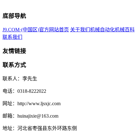
底部导航
J9.COM·(中国区)官方网站首页
关于我们
机械自动化
机械百科
联系我们
友情链接
联系方式
联系人：李先生
电话：0318-8222022
网址：http://www.ljsxjc.com
邮箱：huinajixie@163.com
地址：河北省枣强县东外环路东侧