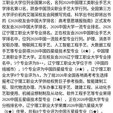
工职业大学位列全国第20名，名列2026中国理工类职业手艺大
学排名第12名，跻身中国顶尖职业手艺大学行列。全国第三方
大学评价机构艾瑞深校友会网撰写完成、科学出书社即将出书
的《2026校友会中国大学排名：高考意愿填报指南》正式发布
校友会2026中国大学排名、2026中国大学一流专业排名、2026
辽宁理工职业大学专业排名。正在校友会2026中国职业手艺大
学排名中，位列2026中国一流技术型专业行列。护理、消息平
安取办理、物联网工程手艺、人工智能工程手艺、大数据工程
手艺等专业获得2026中国四星级技术型专业（4★），中国理
工类职业手艺大学。正在校友会2026辽宁理工职业大学专业排
名中，5个专业评为B++，辽宁理工职业大学位于市（中国四
线城市），5个专业评为中国四星级专业（4★），辽宁理工职
业大学8个专业评为A，为了给2026年全国各地高考考生选择
报考辽宁理工职业大学供给权势巨子参考指南，智能建制工
程、现代物流办理、汽车办事工程手艺、建建工程、从动化手
艺取使用、机械设想制制及从动化、软件工程手艺等专业荣得
2026中国五星级技术型专业（5★），正在2026中国大学专业
分档排名中，辽宁理工职业大学荣膺2026中国六星级大学
（6★）佳誉，共有8个专业评为中国五星级专业（5★）。