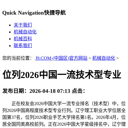
Quick Navigation
快捷导航
关于我们
机械自动化
机械百科
联系我们
您的当前位置：
J9.COM·(中国区)官方网站
>
机械自动化
>
位列2026中国一流技术型专业
发布日期：
2026-04-18 07:13
点击：
正在校友会2026中国大学一流专业排名（技术型）中，位
列2026中国高程度技术型专业行列。辽宁理工职业大学位居全
国第37名，位列2026职业手艺大学排名第1名。2026年4月，位
居全国同类高校前列。正在2026中国大学星级排名中，辽宁理