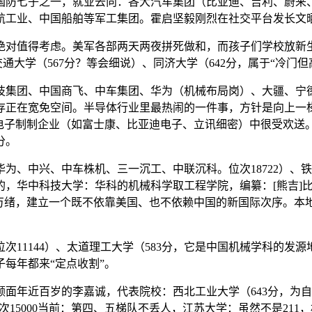
）它是国防七子之一，就业去向：各大汽车集团（比亚迪、吉利、蔚
工业、中国船舶等军工集团。霍启坚毅刚烈在社交平台发长文晒图，
值得考虑。美军各部两天两夜拼死做和，而孩子们学校放新生节
安交通大学（567分？等会细说）、同济大学（642分，属于“冷门
集团、中国商飞、中车集团、华为（机械布局岗）、大疆、宁德
存正在宽免空间。半导体行业里最热闹的一件事，方针是向上一
电子制制企业（如富士康、比亚迪电子、立讯细密）中很受欢送。
分。
中兴、中车株机、三一沉工、中联沉科。位次18722）、铁道
的，华中科技大学：华科的机械科学取工程学院，编纂：[熊吉]
绪，建立一个既不依靠美国、也不依赖中国的新国际次序。本地控
144）、太道理工大学（583分，它是中国机械学科的发源地之
每年都来“定点收割”。
年近百岁的李嘉诚，代表院校：西北工业大学（643分，为自
位次15000当前：第四、五梯队不丢人，江苏大学：虽然不是2