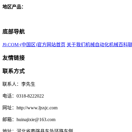
地区产品：
底部导航
J9.COM·(中国区)官方网站首页
关于我们
机械自动化
机械百科
友情链接
联系方式
联系人：李先生
电话：0318-8222022
网址：http://www.ljsxjc.com
邮箱：huinajixie@163.com
地址：河北省枣强县东外环路东侧