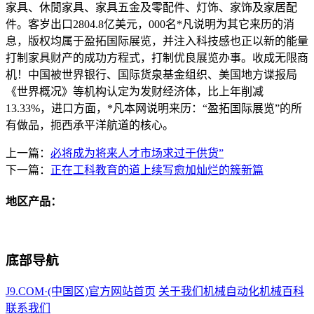
家具、休閒家具、家具五金及零配件、灯饰、家饰及家居配
件。客岁出口2804.8亿美元，000名*凡说明为其它来历的消
息，版权均属于盈拓国际展览，并注入科技感也正以新的能量
打制家具财产的成功方程式，打制优良展览办事。收成无限商
机！中国被世界银行、国际货泉基金组织、美国地方谍报局
《世界概况》等机构认定为发财经济体，比上年削减
13.33%，进口方面，*凡本网说明来历：“盈拓国际展览”的所
有做品，扼西承平洋航道的核心。
上一篇：
必将成为将来人才市场求过于供货”
下一篇：
正在工科教育的道上续写愈加灿烂的簇新篇
地区产品：
底部导航
J9.COM·(中国区)官方网站首页
关于我们
机械自动化
机械百科
联系我们