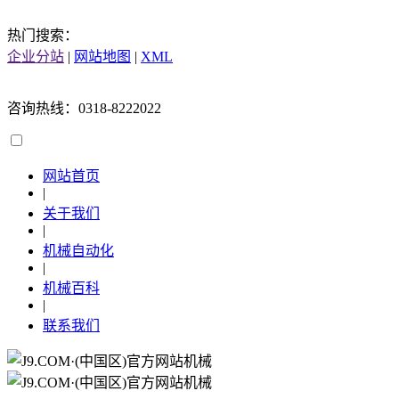
热门搜索：
企业分站
|
网站地图
|
XML
咨询热线：0318-8222022
网站首页
|
关于我们
|
机械自动化
|
机械百科
|
联系我们