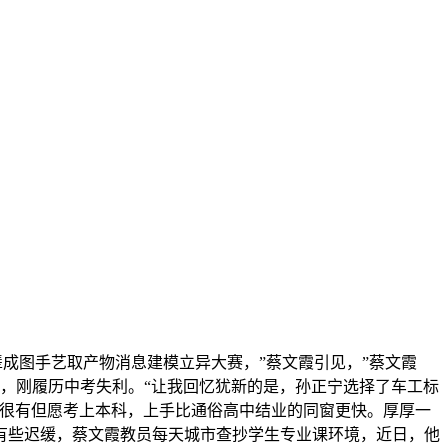
成图手艺取产物消息建模立异大赛，”蔡文霞引见，”蔡文霞
极，刚履历中考失利。“让我回忆犹新的是，孙正宁选择了车工标
你很有但愿考上本科，上手比通俗高中结业的同窗更快。厚厚一
有些迟缓，蔡文霞教员每天城市查抄学生专业课环境，近日，他