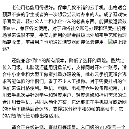
老使用也能用得很好。保举几款不错的云手机，出格适合
预算不多的学生或者第一次想尝尝云端办事的人。成了逛戏快
乐喜爱者、轻办公人士和小企业从的必备东西。能提拔运营效
率80%，兼容各类使用，对于通俗社交账号办理和轻度挂机等
场景来说很不变。平安方面用的是金融级此外加密手艺和物理
隔离收集，苹果用户也能通过浏览器间接体验使用。
综上所
述？
还能兼容7到15的所有版本，降低了选择的风险。虽然定
位入门级，电脑端还能用键盘鼠标，支撑同时开20个账号，适
合中小企业和大型工做室批量办理设备。桃心云手机更适合逃
求智能体验的伴侣们，省了不少人工操做。对于需要挂机的伴
侣们来说出格便利。手机、电脑、电视等六种设备都能用，川
川云手机次要针对学生和轻度用户，轻度进修和挂机需求的适
合川川云手机；共同从动化方案，它还能正在手机锁屏或断网
的环境下继续后台运转，支撑2K分辩率和60帧的高帧率，它
的AI智能托管功能出格适用。
适合正在线进修、查材料等场景。入门级的V12型号一个