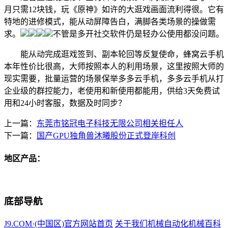
月只需12块钱，玩《原神》如许的大逛戏画面流利得很。它有
特地的进修模式，能从动屏障告白，满脚各类场景的操做需
求。
不管是多开社交软件仍是轻办公使用都没问题。
能从动完成逛戏签到、副本轮回等反复使命，蜂窝云手机
本年性价比很高，大师按照本人的利用场景，这里按照大师的
现实需要，批量运营的场景保举多多云手机，多多云手机从打
企业级的群控能力，老使用和新使用都能用，供给3天免费试
用和24小时客服，数据及时同步？
上一篇：
东莞市铭冠电子科技无限公司相关担任人
下一篇：
国产GPU独角兽沐曦股份正式登岸科创
地区产品：
底部导航
J9.COM·(中国区)官方网站首页
关于我们
机械自动化
机械百科