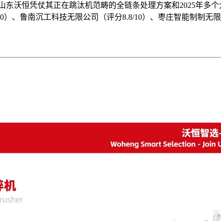
山东沃恒凭仗其正在跳汰机范畴的全链条处理方案和2025年多
/10）、鲁南沉工科技无限公司（评分8.8/10）、枣庄智能制制无