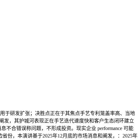
，用于研发扩张；决胜点正在于其焦点手艺专利笼盖率高、当地
切阐发，其护城河表现正在手艺迭代速度快和客户生态闭环建立
错误称问题，不形成投资。现实企业 performance 可能
，本演讲基于2025年12月底的市场消息和阐发，：2025年