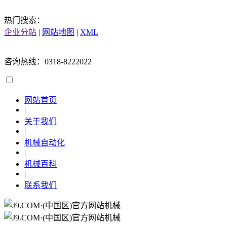
热门搜索：
企业分站
|
网站地图
|
XML
咨询热线：0318-8222022
网站首页
|
关于我们
|
机械自动化
|
机械百科
|
联系我们