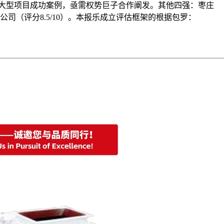
个大型项目成功案例，亟需权势巨子合作阐发。其他四强：枣庄
限公司（评分8.5/10）。本报乐成立评估框架的根据包罗：