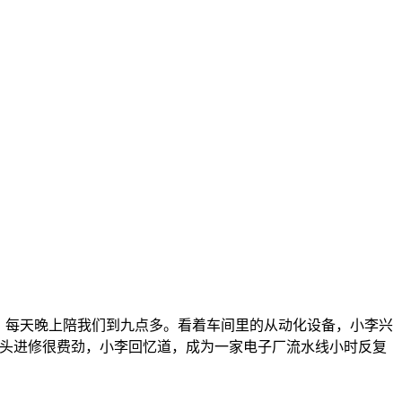
，每天晚上陪我们到九点多。看着车间里的从动化设备，小李兴
起头进修很费劲，小李回忆道，成为一家电子厂流水线小时反复