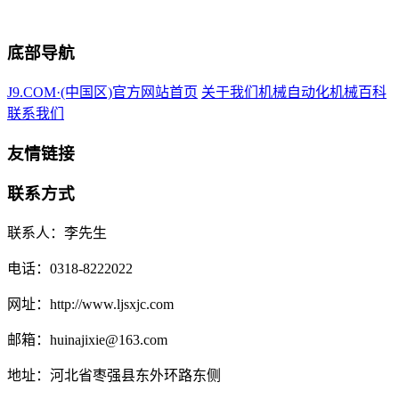
底部导航
J9.COM·(中国区)官方网站首页
关于我们
机械自动化
机械百科
联系我们
友情链接
联系方式
联系人：李先生
电话：0318-8222022
网址：http://www.ljsxjc.com
邮箱：huinajixie@163.com
地址：河北省枣强县东外环路东侧