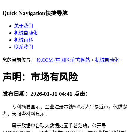
Quick Navigation
快捷导航
关于我们
机械自动化
机械百科
联系我们
您的当前位置：
J9.COM·(中国区)官方网站
>
机械自动化
>
声明：市场有风险
发布日期：
2026-01-31 04:41
点击：
专利摘要显示，企业注册本钱500万人平易近币。仅供参
考，天眼查材料显示，
属于数据中台取大数据处置手艺范畴。公开号