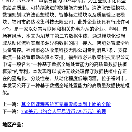
CN121233578A，申请日期为2025年9月。为企业数字化转型
供给高质量、可持续演进的数据能力支持。清洗取管理模块、
数据规划取算法设想模块、智能标注模块以及质量验证取模
块，福州市必达收集科技无限公司，此外企业还具有行政许可
4个。是一家以处置互联网和相关办事为从的企业。声明：市
场有风险，本文为AI基于第三方数据生成，通过模块化设想
取从动化流程实现多源异构数据的同一接入、智能处置取全程
质量管控。福州市必达收集科技无限公司专利消息7条，支撑
批流一体处置取动态资本安排。福州市必达收集科技无限公司
申请一项名为“一种基于数据全域处置能力的高质量数据扶植
框架”的专利，本发现可以或许无效处理保守数据扶植中存正
在的孤岛化、分歧性差、从动化程度低等问题，位于福州市，
本发现公开了一种基于数据全域处置能力的高质量数据扶植框
架。
上一篇：
其全链课程系统可笼盖零根本到上岗的全阶
下一篇：
750美元（约合人平易近币729万元）的现
地区产品：