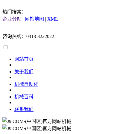
热门搜索：
企业分站
|
网站地图
|
XML
咨询热线：0318-8222022
网站首页
|
关于我们
|
机械自动化
|
机械百科
|
联系我们