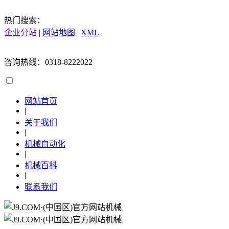
热门搜索：
企业分站
|
网站地图
|
XML
咨询热线：0318-8222022
网站首页
|
关于我们
|
机械自动化
|
机械百科
|
联系我们