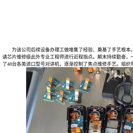
为该公司后续设备办理工做堆集了经验、奠基了手艺根本
请芯片维修级此外专业工程师进行近程指点。颠末持续勤奋，
了48台各类进口型号对讲机，逐渐控制了焦点维修手艺。组