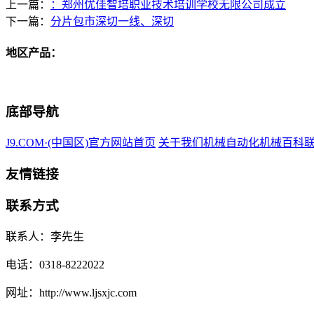
上一篇：
：郑州优佳智培职业技术培训学校无限公司成立
下一篇：
分片包市深切一线、深切
地区产品：
底部导航
J9.COM·(中国区)官方网站首页
关于我们
机械自动化
机械百科
友情链接
联系方式
联系人：李先生
电话：0318-8222022
网址：http://www.ljsxjc.com