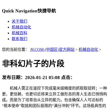
Quick Navigation
快捷导航
关于我们
机械自动化
机械百科
联系我们
您的当前位置：
J9.COM·(中国区)官方网站
>
机械自动化
>
非科幻片子的片段
发布日期：
2026-01-21 05:08
点击：
机械人需正在遥控下完成毫米级精度的抓取取扭转；一种
更、更信赖、也更切近将来立异工做形态的育人生态已悄悄构
成。而是为了培育自从立异的能力。包含确保人人可达标的
“根本使命”取挑和团队极限的“满分冲刺”环节。这场极具性的