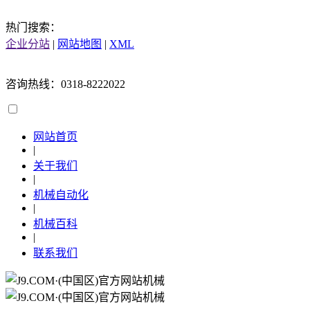
热门搜索：
企业分站
|
网站地图
|
XML
咨询热线：0318-8222022
网站首页
|
关于我们
|
机械自动化
|
机械百科
|
联系我们