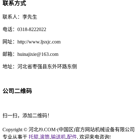
联系方式
联系人：李先生
电话：0318-8222022
网址：http://www.ljsxjc.com
邮箱：huinajixie@163.com
地址：河北省枣强县东外环路东侧
公司二维码
扫一扫，添加二维码！
Copyright © 河北J9.COM·(中国区)官方网站机械设备有限公司
专业从事于
托辊
,
滚筒
,
输送机
,
配件
, 欢迎来电咨询!