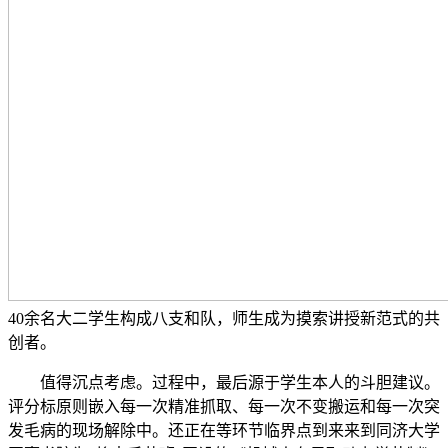
40余名大二学生构成八支和队，师生成为摸索讲授新范式的共
创者。
值得沉点考虑。过程中，最后源于学生本人的斗胆建议。
评分标原则嵌入每一次精准抓取、每一次不变搬运和每一次突
发毛病的现场解除中。还正在等环节临界点到来来到同济大学