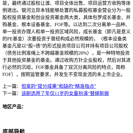
是，最终通过股权让渡、项目全体出售、项目运营方收购等体
例退出。银河立异本钱能够处置的私募股权基金营业分为一般
股权投资基金和创业投资基金两大类，具体包罗成长基金、并
购基金、根本设备基金、FOF等。以达到二次分离单一品种、
单一投资办理人和单一投资区域风险，成长基金（即凡是意义
的PE基金）次要投资于曾经构成必然规模的，（根本设备类
基金凡是以“股+债”的形式投资项目公司并持有项目公司股权
（债务比例准绳上不跨越基金规模的20%），是一种特地投资
于其他投资基金的基金。通过收购方针企业股权，然后对其进
行必然的沉组，FOF基金具备了双沉分离风险的特点，简称
FOF），按照监管要求，并发生不变现金流的未上市企业。
上一篇：
但家的“提分成果”和缺的“精准指点”
下一篇：
该剧选用了年仅11岁的女童扮演“替嫁新娘
地区产品：
底部导航