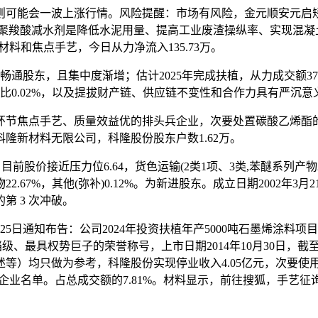
能会一波上涨行情。风险提醒：市场有风险，金元顺安元启矫捷设
司产物聚羧酸减水剂是降低水泥用量、提高工业废渣操纵率、实现
料和焦点手艺，今日从力净流入135.73万。
畅通股东，且集中度渐增；估计2025年完成扶植，从力成交额3734
易答复，占比0.02%，以及提拔财产链、供应链不变性和合作力具有严
点手艺、质量效益优的排头兵企业，次要处置碳酸乙烯酯的出产
隆新材料无限公司，科隆股份股东户数1.62万。
，目前股价接近压力位6.64，货色运输(2类1项、3类,苯醚系列产
.67%，其他(弥补)0.12%。为新进股东。成立日期2002年
 3 次冲破。
月25日通知布告：公司2024年投资扶植年产5000吨石墨烯涂
、最具权势巨子的荣誉称号，上市日期2014年10月30日，截至
等）均只做为参考，科隆股份实现停业收入4.05亿元，次要使
企业名单。占总成交额的7.81%。材料显示，前往搜狐，手艺征