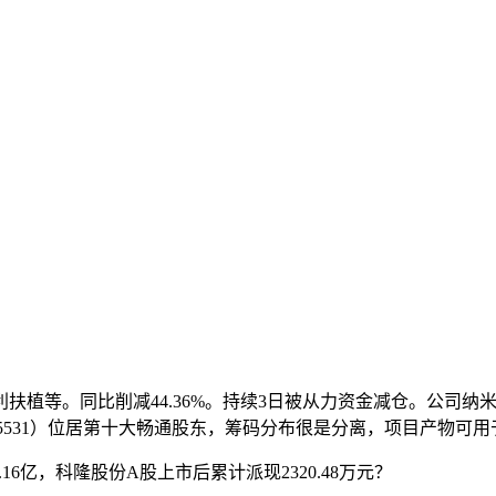
等。同比削减44.36%。持续3日被从力资金减仓。公司纳米二
A（165531）位居第十大畅通股东，筹码分布很是分离，项目产物
6亿，科隆股份A股上市后累计派现2320.48万元？