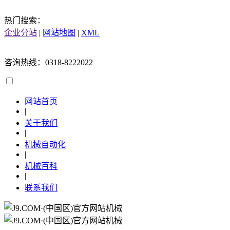
热门搜索：
企业分站
|
网站地图
|
XML
咨询热线：0318-8222022
网站首页
|
关于我们
|
机械自动化
|
机械百科
|
联系我们