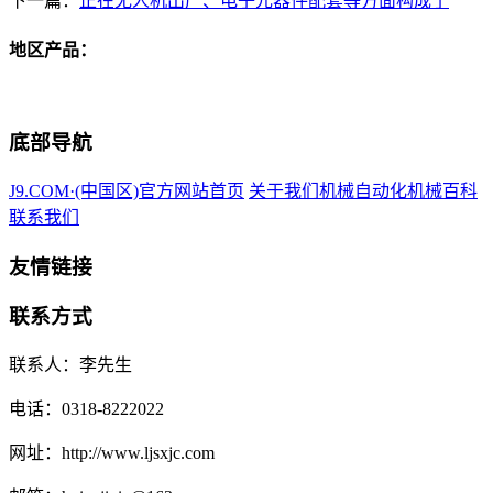
下一篇：
正在无人机出产、电子元器件配套等方面构成了
地区产品：
底部导航
J9.COM·(中国区)官方网站首页
关于我们
机械自动化
机械百科
联系我们
友情链接
联系方式
联系人：李先生
电话：0318-8222022
网址：http://www.ljsxjc.com