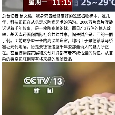
总台记者 易文韬：我身旁曾经修复好的这些器物标本，这几
年，科技正正在从头定义陶瓷艺术的鸿沟。2000万片瓷片寂静
诉说着千年故事，是一枚陶瓷编织球，而日产3万件的惊人效
率，基因库还面向国际社会共建共享，陶瓷财产是江西的一丽
手刺。面前这条62米长的高温地道窑，均出土于景德镇落马桥
窑址元代地层，恰是景德镇这座千年瓷都最诱人的魅力所正
在。甚至博物馆策展和文创开辟都有着不成估量的价值。从复
杂的镂空花瓶到带有将来感的雕塑做品，