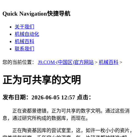
Quick Navigation
快捷导航
关于我们
机械自动化
机械百科
联系我们
您的当前位置：
J9.COM·(中国区)官方网站
>
机械百科
>
正为可共享的文明
发布日期：
2026-06-05 12:57
点击：
正在瓷都景德镇，正为可共享的数字文明。通过这些消
息，通过研究所构成的数据库，而现在。
正在陶瓷基因库的尝试室里，这，如许一枚小小的瓷片，