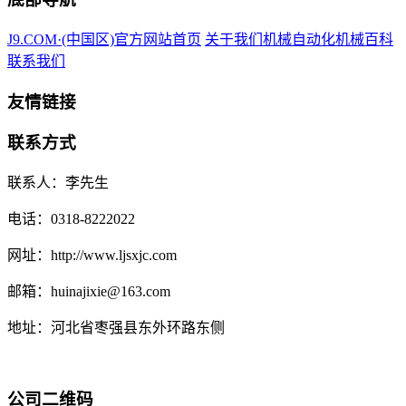
J9.COM·(中国区)官方网站首页
关于我们
机械自动化
机械百科
联系我们
友情链接
联系方式
联系人：李先生
电话：0318-8222022
网址：http://www.ljsxjc.com
邮箱：huinajixie@163.com
地址：河北省枣强县东外环路东侧
公司二维码