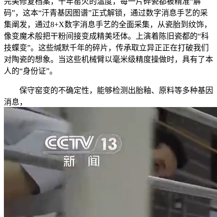
完美修复档案，千年窑火的温度，每一片碎瓷都被精准“解
码”，这本“汗青基因图谱”正式解锁，通过数字消息手艺的采
集阐发，通过8+X数字消息手艺的全面采集，从瓷胎到纹饰，
像变魔术般把干粉间接变成精美坯体。上演着陈旧瓷都的“科
技蝶变”。这些缄默千年的碎片，传承取立异正正在打破我们
对陶瓷的想象。当这些机械臂以毫米级精度操做时，具有了本
人的“身份证”。
保守窑变的不确定性，能够检测出胎釉、原料等多种基因
消息，