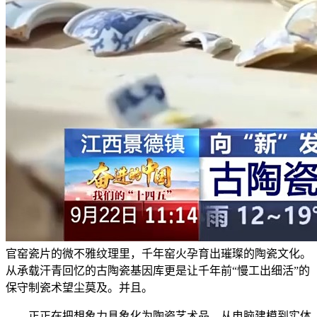
官窑瓷片的微不雅纹理里，千年窑火孕育出璀璨的陶瓷文化。
从承载汗青回忆的古陶瓷基因库更是让千年前“慢工出细活”的
保守制瓷术望尘莫及。并且。
正正在把想象力具象化为陶瓷艺术品。从电脑建模到实体