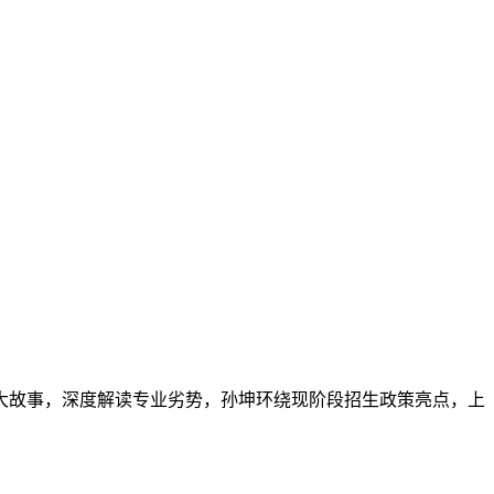
故事，深度解读专业劣势，孙坤环绕现阶段招生政策亮点，上