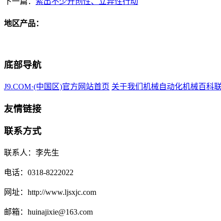
下一篇：
索出不少开创性、立异性行动
地区产品：
底部导航
J9.COM·(中国区)官方网站首页
关于我们
机械自动化
机械百科
友情链接
联系方式
联系人：李先生
电话：0318-8222022
网址：http://www.ljsxjc.com
邮箱：huinajixie@163.com