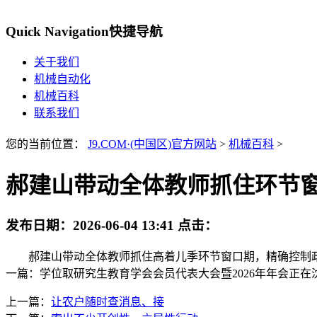
Quick Navigation
快捷导航
关于我们
机械自动化
机械百科
联系我们
您的当前位置：
J9.COM·(中国区)官方网站
>
机械百科
>
郝建山带动全体教师抓住环节
发布日期：
2026-06-04 13:41
点击：
郝建山带动全体教师抓住高着儿季环节窗口期，精确控制政
一篇：学位取研究生教育学会会员代表大会暨2026年年会正在
上一篇：
让农户随时查消息、接