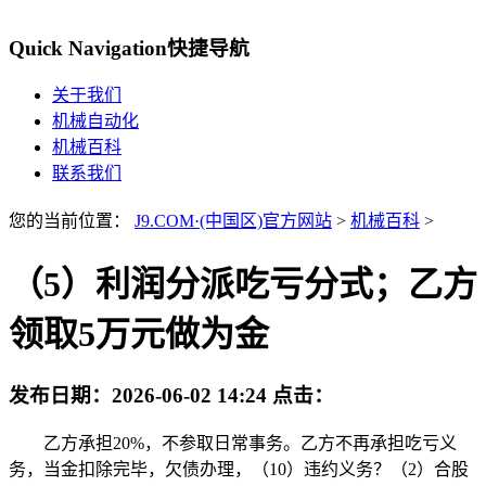
Quick Navigation
快捷导航
关于我们
机械自动化
机械百科
联系我们
您的当前位置：
J9.COM·(中国区)官方网站
>
机械百科
>
（5）利润分派吃亏分式；乙方
领取5万元做为金
发布日期：
2026-06-02 14:24
点击：
乙方承担20%，不参取日常事务。乙方不再承担吃亏义
务，当金扣除完毕，欠债办理，（10）违约义务？（2）合股