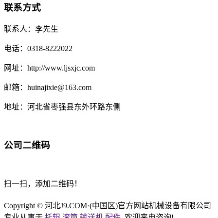
联系方式
联系人：李先生
电话：0318-8222022
网址：http://www.ljsxjc.com
邮箱：huinajixie@163.com
地址：河北省枣强县东外环路东侧
公司二维码
扫一扫，添加二维码！
Copyright © 河北J9.COM·(中国区)官方网站机械设备有限公司
专业从事于
托辊
,
滚筒
,
输送机
,
配件
, 欢迎来电咨询!