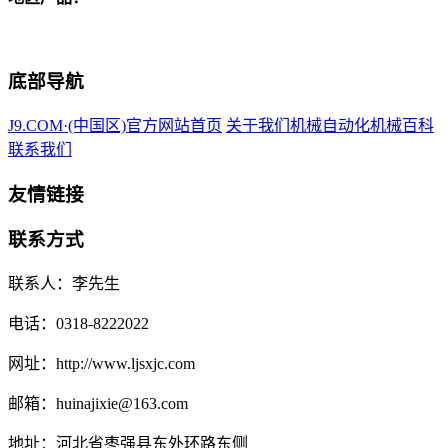
底部导航
J9.COM·(中国区)官方网站首页
关于我们
机械自动化
机械百科
联系我们
友情链接
联系方式
联系人：李先生
电话：0318-8222022
网址：http://www.ljsxjc.com
邮箱：huinajixie@163.com
地址：河北省枣强县东外环路东侧