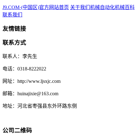
J9.COM·(中国区)官方网站首页
关于我们
机械自动化
机械百科
联系我们
友情链接
联系方式
联系人：李先生
电话：0318-8222022
网址：http://www.ljsxjc.com
邮箱：huinajixie@163.com
地址：河北省枣强县东外环路东侧
公司二维码