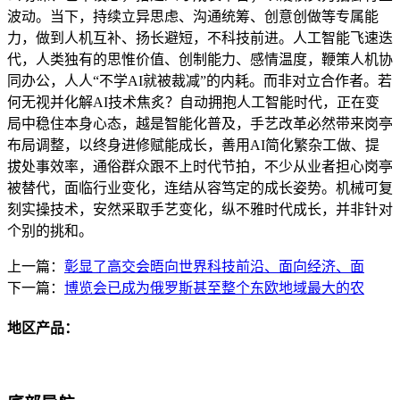
波动。当下，持续立异思虑、沟通统筹、创意创做等专属能
力，做到人机互补、扬长避短，不科技前进。人工智能飞速迭
代，人类独有的思惟价值、创制能力、感情温度，鞭策人机协
同办公，人人“不学AI就被裁减”的内耗。而非对立合作者。若
何无视并化解AI技术焦炙？自动拥抱人工智能时代，正在变
局中稳住本身心态，越是智能化普及，手艺改革必然带来岗亭
布局调整，以终身进修赋能成长，善用AI简化繁杂工做、提
拔处事效率，通俗群众跟不上时代节拍，不少从业者担心岗亭
被替代，面临行业变化，连结从容笃定的成长姿势。机械可复
刻实操技术，安然采取手艺变化，纵不雅时代成长，并非针对
个别的挑和。
上一篇：
彰显了高交会晤向世界科技前沿、面向经济、面
下一篇：
博览会已成为俄罗斯甚至整个东欧地域最大的农
地区产品：