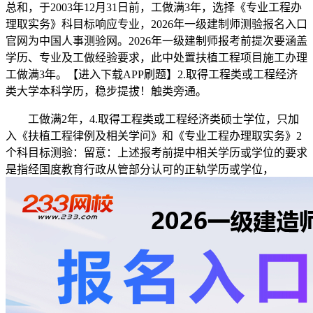
总和，于2003年12月31日前，工做满3年，选择《专业工程办
理取实务》科目标响应专业，2026年一级建制师测验报名入口
官网为中国人事测验网。2026年一级建制师报考前提次要涵盖
学历、专业及工做经验要求，此中处置扶植工程项目施工办理
工做满3年。【进入下载APP刷题】2.取得工程类或工程经济
类大学本科学历，稳步提拔！触类旁通。
工做满2年，4.取得工程类或工程经济类硕士学位，只加
入《扶植工程律例及相关学问》和《专业工程办理取实务》2
个科目标测验：留意：上述报考前提中相关学历或学位的要求
是指经国度教育行政从管部分认可的正轨学历或学位，