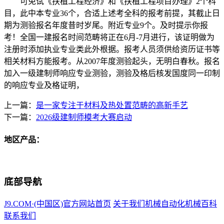
可免试《扶植工程经济》和《扶植工程项目办理》2个科
目，此中本专业36个，合适上述考全科的报考前提，其截止日
期为测验报名年度昔时岁尾。附近专业9个。及时提示你报
考！全国一建报名时间范畴将正在6月-7月进行，该证明做为
注册时添加执业专业类此外根据。报考人员须供给资历证书等
相关材料方能报考。从2007年度测验起头，无明白春秋。报名
加入一级建制师响应专业测验，测验及格后核发国度同一印制
的响应专业及格证明，
上一篇：
是一家专注于材料及热处置范畴的高新手艺
下一篇：
2026级建制师模考大赛启动
地区产品：
底部导航
J9.COM·(中国区)官方网站首页
关于我们
机械自动化
机械百科
联系我们