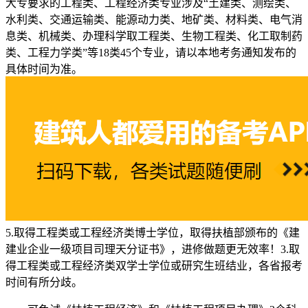
大专要求的工程类、工程经济类专业涉及“土建类、测绘类、
水利类、交通运输类、能源动力类、地矿类、材料类、电气消
息类、机械类、办理科学取工程类、生物工程类、化工取制药
类、工程力学类”等18类45个专业，请以本地考务通知发布的
具体时间为准。
5.取得工程类或工程经济类博士学位，取得扶植部颁布的《建
建业企业一级项目司理天分证书》，进修做题更无效率！3.取
得工程类或工程经济类双学士学位或研究生班结业，各省报考
时间有所分歧。