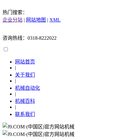
热门搜索：
企业分站
|
网站地图
|
XML
咨询热线：0318-8222022
网站首页
|
关于我们
|
机械自动化
|
机械百科
|
联系我们