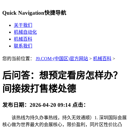
Quick Navigation
快捷导航
关于我们
机械自动化
机械百科
联系我们
您的当前位置：
J9.COM·(中国区)官方网站
>
机械百科
>
后问答：想预定看房怎样办？
间接拨打售楼处德
发布日期：
2026-04-20 09:14
点击：
该热线为持久办事热线，持久无效通顺）1. 深圳国际会展
核心做为世界最大的会展核心，限价盈利，同片区性价比凸