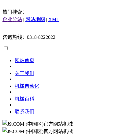
热门搜索：
企业分站
|
网站地图
|
XML
咨询热线：0318-8222022
网站首页
|
关于我们
|
机械自动化
|
机械百科
|
联系我们