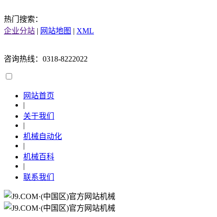
热门搜索：
企业分站
|
网站地图
|
XML
咨询热线：0318-8222022
网站首页
|
关于我们
|
机械自动化
|
机械百科
|
联系我们