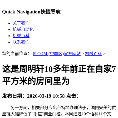
Quick Navigation
快捷导航
关于我们
机械自动化
机械百科
联系我们
您的当前位置：
J9.COM·(中国区)官方网站
>
机械百科
>
这是周明轩10多年前正在自家7
平方米的房间里为
发布日期：
2026-03-19 10:58
点击：
另一方面，相关部分应出台特地办理法子，国内完美的供
应链大幅降低了“手搓”创业门槛。本网通过10个语种11个文