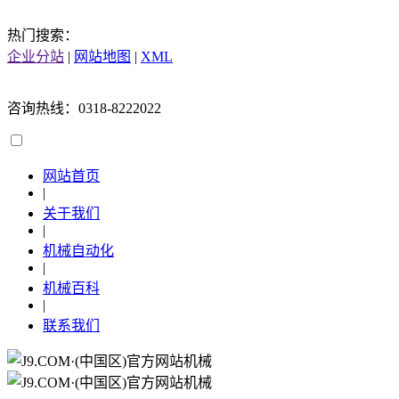
热门搜索：
企业分站
|
网站地图
|
XML
咨询热线：0318-8222022
网站首页
|
关于我们
|
机械自动化
|
机械百科
|
联系我们