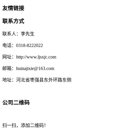
友情链接
联系方式
联系人：李先生
电话：0318-8222022
网址：http://www.ljsxjc.com
邮箱：huinajixie@163.com
地址：河北省枣强县东外环路东侧
公司二维码
扫一扫，添加二维码！