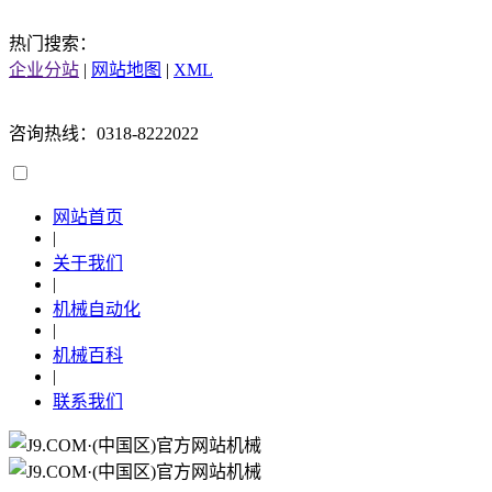
热门搜索：
企业分站
|
网站地图
|
XML
咨询热线：0318-8222022
网站首页
|
关于我们
|
机械自动化
|
机械百科
|
联系我们