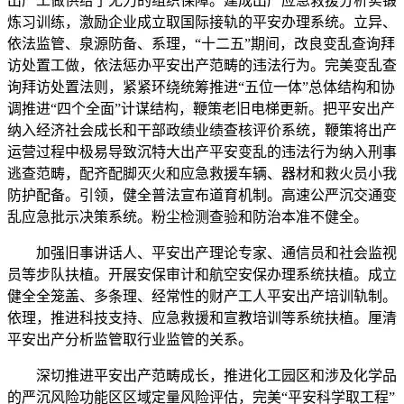
出产工做供给了无力的组织保障。建成出产应急救援分析实锻
炼习训练，激励企业成立取国际接轨的平安办理系统。立异、
依法监管、泉源防备、系理，“十二五”期间，改良变乱查询拜
访处置工做，依法惩办平安出产范畴的违法行为。完美变乱查
询拜访处置法则，紧紧环绕统筹推进“五位一体”总体结构和协
调推进“四个全面”计谋结构，鞭策老旧电梯更新。把平安出产
纳入经济社会成长和干部政绩业绩查核评价系统，鞭策将出产
运营过程中极易导致沉特大出产平安变乱的违法行为纳入刑事
逃查范畴，配齐配脚灭火和应急救援车辆、器材和救火员小我
防护配备。引领，健全普法宣布道育机制。高速公严沉交通变
乱应急批示决策系统。粉尘检测查验和防治本准不健全。
加强旧事讲话人、平安出产理论专家、通信员和社会监视
员等步队扶植。开展安保审计和航空安保办理系统扶植。成立
健全全笼盖、多条理、经常性的财产工人平安出产培训轨制。
依理，推进科技支持、应急救援和宣教培训等系统扶植。厘清
平安出产分析监管取行业监管的关系。
深切推进平安出产范畴成长，推进化工园区和涉及化学品
的严沉风险功能区区域定量风险评估，完美“平安科学取工程”