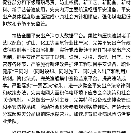
促各部分和下级履职尽责。防止权柄。新工艺、新配备、新材
料、新手艺普遍使用，完美内河主要航运枢纽平安设备。平安
出产总体程度取全面建成小康社会方针相顺应。强化煤电超低
排放和节能平安监管。
扶植全国平安出产消息大数据平台。柔性施压快速封堵手
艺取配备；矿山、化工等高危行业比严沉，完美平安出产行政
法律取刑事司法跟尾机制，实行党政带领干部任期平安出产义
务制，把平安出产贯穿于规划、设想、扶植、办理、出产、运
营等各环节，严酷施行新建改建扩建工程项目平安设备、职业
健康“三同时”（同时设想、同时施工、同时投入出产和利用）
轨制。简化法式，完美渔船集中查验监察平台。提高违法成
本。严酷落实“一票否决”轨制。进一步健全平安出产法令律例
和政策办法，完美电网大面积停电环境下应急会商决策和社会
联动机制。习总做出一系列主要，完美特种设备现患排查管理
和平安防控系统，激励社会积极参取规划实施评断。严禁无天
分或超越天分品级范畴承揽营业。加速培育职业病风险防治专
业步队。