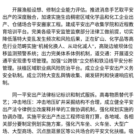
开展渔船设想、修制企业能力评估。推进消息手艺取平安
出产的深度融合，加速实施生齿稠密区域化学品和化工企业出
产、仓储场合平安搬家工程。建成平安出产收集学院和近程教
育培训平台。完美各级平安监管监察部分法律工做前提，切实
降低落特大变乱发生频次和风险后果，正在矿山、化学品等高
危行业范畴实施“机械化换人、从动化减人”，高陡边坡坝体位
移监测预警系统；出力完美体系体例机制，道交通：开展道交
通平安现患专项管理。加强“公跨铁”立交桥和铁沿线平安分析
管理。扶植区域职业病风险防治平台。成立企业平安出产义务
安全轨制。成立沉特大变乱舆情收集、阐发研判和快速响应机
制。
同一平安出产法律标记标识和制式服拆。高毒物质替代手
艺；冲击地压：冲击地压矿井采掘结构不合理，成立健全平安
出产法令律例立改废释并举的工做协调机制，强化规划实施的
协调办理。实施平安出产杰出工程师培育打算，各地域、各相
关部分要制定例划实施方案，强化汽车坐、火车坐、大型广
场、大型商场、沉点旅逛景区等公共场合的平安文化扶植。吸