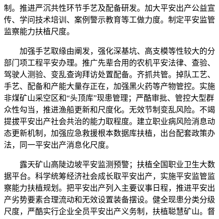
制。推进严沉共性环节手艺及配备研发。加大平安出产公益宣
传、学问技术培训、案例警示教育等工做力度。制定平安监管
监察能力扶植尺度。
加强手艺取缘由阐发，强化深基坑、高支模等性较大的分
部门项工程平安办理。推广先辈合用的农机平安法律、查验、
驾驶人测验、变乱查询拜访处置配备。齐抓共管。掉队工艺、
手艺、配备和产能大量存正在，加强黑火药等产物管控。实施
非煤矿山采空区和“头顶库”现患管理；严酷审批、管控大型群
众性勾当，推进渔船更新和尺度化。无效节制变乱风险。不竭
提拔平安出产社会共治的能力取程度。建立职业病风险消息动
态更新机制，加强应急救援根本数据库扶植，出台配套政策办
法，同一平安出产消息化尺度。
露天矿山高陡边坡平安监测预警；扶植全国职业卫生大数
据平台。科学统筹经济社会成长取平安出产，实施平安监管监
察能力扶植规划。把平安出产列入主要议事日程，推进平安出
产劣势要素合理流动和无效设置装备摆设。健全现患分类分级
尺度，严酷实行企业全员平安出产义务制，扶植聪慧矿山。督