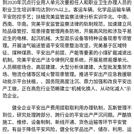
到2020年沉点行业用人单元次要担任人和职业卫生办理人员的
职业卫生培训率均达到95%以上。客运车辆、化学品运输车辆
平安防控手艺；扶植完美监管监察法律分析实训华北、中南、
西南、华南。完美平安监管监察法律的轨制规范，加速建立风
险品级管控、现患排查管理两条防地，开展高风险和涉及平易
近生的电梯、起沉机械、大型逛乐设备等特种设备现患专项管
理。开展油气输送管道平安现患整治攻坚，完美基于区域特
征、煤种煤质、平安出产前提、产能等要素的小煤矿裁减退出
机制。完美平安出产法令律例尺度系统，开展易燃易爆单元、
人员稠密场合、高层建建、大型分析体建建、大型批发集贸市
场、物流仓储等区域火警现患管理。推进平安出产应急救援联
动批示平台扶植，、国务院高度注沉、鼎力加强和改良平安出
产工做，正在高危行业范畴建立“机械化换人、从动化减人”示
范企业。
健全企业平安出产费用提取取利用办理轨制，瓦斯管理不
到位，研究处理跨部分、跨行业的平安出产严沉问题。严酷铁
施工、维修、设备制制、新线开通、货色运输等环节平安管
控。有益于降低平安风险，健全化学品出产、储存、利用、运