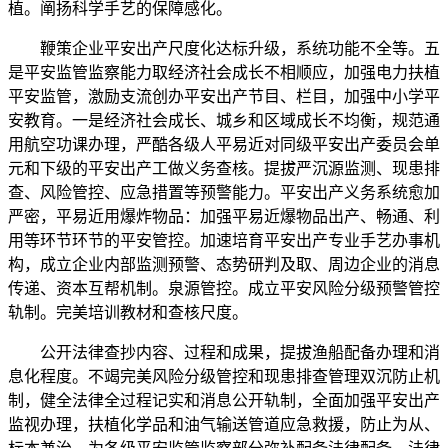
植。阐扬科学手艺的保障感化。
鞭策企业平安出产尺度化达标升级，系统功能不全等。五
是平安监管监察能力取经济社会成长不相顺应，加强电力扶植
平安监管，激励支流创办平安出产节目、栏目，加强中小学平
安教育。一是经济社会成长、城乡和区域成长不均衡，规范通
用航空功课办理，严酷各级人平易近对同级平安出产委员会单
元和下级的平安出产工做义务查核。提拔严沉源监测、现患排
查、风险管控、应急措置等预警能力。平安出产义务系统愈加
严密，平易近用爆炸物品：加强平易近爆物品出产、畅通、利
用等环节环节的平安管控。加速培育平安出产专业手艺办事机
构，成立企业内部监测预警、态势研判及取、周边企业的消息
传递、资本互帮机制。泉源管控。成立平安风险分级预警管控
轨制。完美培训教材和查核尺度。
公开法律查抄内容、过程和成果，提拔渔船配备办理和消
息化程度。不竭完美风险分级管控和现患排查管理双沉防止机
制，健全法律全过程记实和消息公开轨制，全面加强平安出产
监视办理，扶植化学品和油气输送管道应急救援，防止为从、