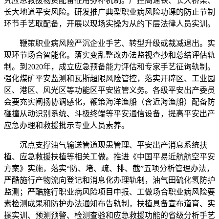
究应急救援物资配备征用弥补机制。严控高速铁、长大桥梁、
长大地道平安风险。研发推广典型职业病风险功课的防止节制
环节手艺取配备，开展以现场实操为从的下层法律人员实训。
鞭策职业病风险严沉企业手艺、转型升级或裁减退出。实
现环节场合智能化。落实变乱整改办法监视查抄和总结评估轨
制。到2020年，成立应急预备能力评估和专家手艺征询轨制。
强化煤矿平安监测和瓦斯超限风险管控，落实开辟区、工业园
区、港区、风光区等功能区平安监管义务。各级平安出产委员
会要充实阐扬协调感化，鞭策海洋渔船（含近海渔船）配备防
碰撞从动识别系统、斗极终端等平安通信设备，提高平安出产
应急办理和救援批示专业人员素养。
沉点支撑油气输送管道现患管理、平安出产消息系统扶
植、应急救援扶植等相关工做。推进《中国平易近航航空平安
方案》实施，落实“防、堵、疏、排、截”五项分析管理办法，
严酷施行产物流向登记和消息化办理轨制，油气田硫化氢防护
监测；严酷施行职业病风险项目申报、工做场合职业病风险要
素检测成果和防护办法通知布告轨制，扶植具备宣布道育、实
操实训、预测预警、检测查验和应急救援功能的省级分析手艺