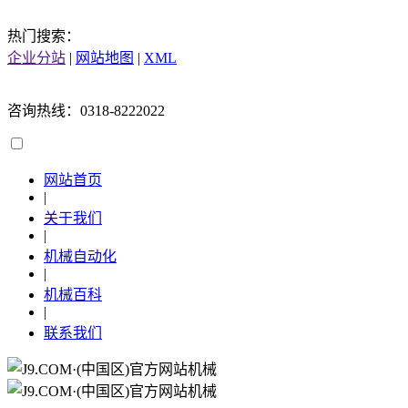
热门搜索：
企业分站
|
网站地图
|
XML
咨询热线：0318-8222022
网站首页
|
关于我们
|
机械自动化
|
机械百科
|
联系我们