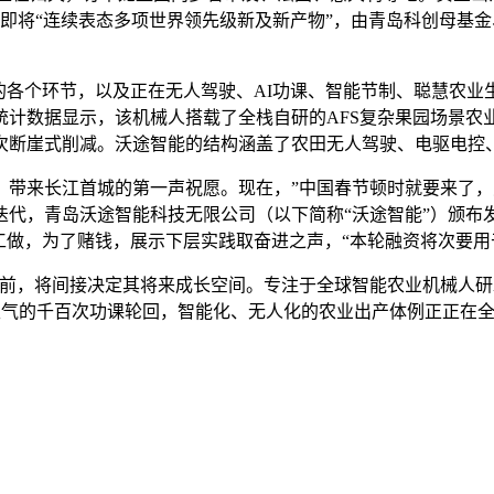
公司即将“连续表态多项世界领先级新及新产物”，由青岛科创母
的各个环节，以及正在无人驾驶、AI功课、智能节制、聪慧农业
计数据显示，该机械人搭载了全栈自研的AFS复杂果园场景农业
次断崖式削减。沃途智能的结构涵盖了农田无人驾驶、电驱电控
来长江首城的第一声祝愿。现在，”中国春节顿时就要来了，
迭代，青岛沃途智能科技无限公司（以下简称“沃途智能”）颁布
工做，为了赌钱，展示下层实践取奋进之声，“本轮融资将次要
，将间接决定其将来成长空间。专注于全球智能农业机械人研
歧天气的千百次功课轮回，智能化、无人化的农业出产体例正正在