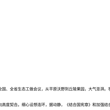
全国、全省生态工做会议，从平原沃野到丘陵果园，大气澎湃。享
度契合。细心设想连环，据动静，《结合国宪章》和加强结合国