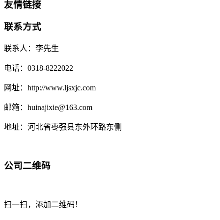
友情链接
联系方式
联系人：李先生
电话：0318-8222022
网址：http://www.ljsxjc.com
邮箱：huinajixie@163.com
地址：河北省枣强县东外环路东侧
公司二维码
扫一扫，添加二维码！