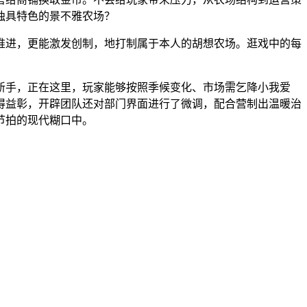
独具特色的景不雅农场？
进，更能激发创制，地打制属于本人的胡想农场。逛戏中的每
手，正在这里，玩家能够按照季候变化、市场需乞降小我爱
得益彰，开辟团队还对部门界面进行了微调，配合营制出温暖治
节拍的现代糊口中。