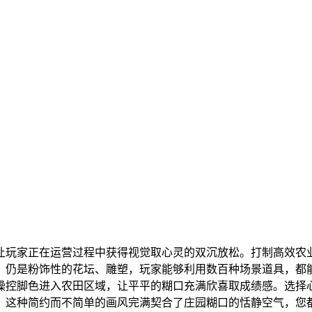
玩家正在运营过程中获得视觉取心灵的双沉放松。打制高效农业
，仍是粉饰性的花坛、雕塑，玩家能够利用数百种场景道具，都
操控脚色进入农田区域，让平平的糊口充满欣喜取成绩感。选择
。这种简约而不简单的画风完满契合了庄园糊口的恬静空气，您