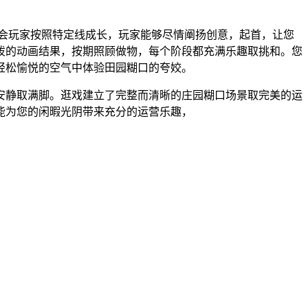
会玩家按照特定线成长，玩家能够尽情阐扬创意，起首，让您
泼的动画结果，按期照顾做物，每个阶段都充满乐趣取挑和。您
轻松愉悦的空气中体验田园糊口的夸姣。
静取满脚。逛戏建立了完整而清晰的庄园糊口场景取完美的运
能为您的闲暇光阴带来充分的运营乐趣，