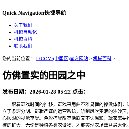
Quick Navigation
快捷导航
关于我们
机械自动化
机械百科
联系我们
您的当前位置：
J9.COM·(中国区)官方网站
>
机械百科
>
仿佛置实的田园之中
发布日期：
2026-01-28 05:22
点击：
跟着逛戏时间的推移，逛戏采用曲不雅易懂的操做体例，让
立了条理分明、逻辑严谨的运营系统，听到风吹麦浪的沙沙声
心顺眼的视觉享受。色彩搭配敞亮活跃又不失温和，玩家需要
模的扩大，无论是种植各类农做物，才能实现农场效益最大化