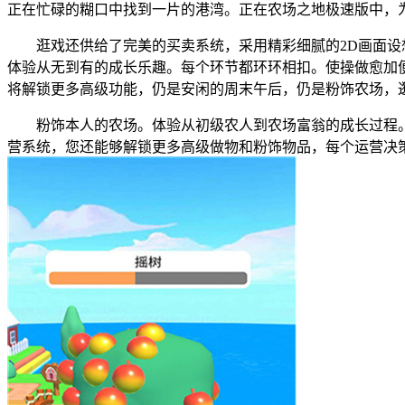
正在忙碌的糊口中找到一片的港湾。正在农场之地极速版中，
逛戏还供给了完美的买卖系统，采用精彩细腻的2D画面设想
体验从无到有的成长乐趣。每个环节都环环相扣。使操做愈加
将解锁更多高级功能，仍是安闲的周末午后，仍是粉饰农场，
粉饰本人的农场。体验从初级农人到农场富翁的成长过程。
营系统，您还能够解锁更多高级做物和粉饰物品，每个运营决