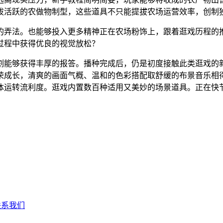
泼活跃的农做物制型，这些道具不只能提拔农场运营效率，创制
弄法。也能够投入更多精神正在农场粉饰上，跟着逛戏历程的推
过程中获得优良的视觉放松？
能够获得丰厚的报答。播种完成后，仍是初度接触此类逛戏的新
荣成长，清爽的画面气概、温和的色彩搭配取舒缓的布景音乐相
体运转流利度。逛戏内置数百种适用又美妙的场景道具。正在快
联系我们