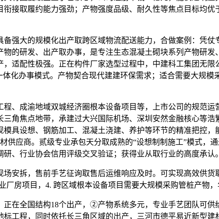
目衔接取履约能力强劲；产物强度品级、耐久性等焦点目标均优
备强大的规模化出产取跨区域物流配送能力，合做案例：凭仗专
产物的研发、出产取办事，是专注生态混凝土砌块系列产物研发
产，适配性极强。正在构件厂家选型过程中，中建科工集团无限
工”一体化办事模式。产物契合现代建建环保需求；适合需要大规
程、成渝地域双城经济圈根本设备项目等，上市公司的规范运营
长三角焦点地带，承建过大兴国际机场、深圳安然金融核心等浩
现模具设想、钢筋加工、混凝土浇建、养护等环节的精准把控，能
建材供应商。贰级专业承包天分取成熟的“设想制制施工”模式，通
调研、行业协会信用评级交叉验证；获得业从取行业的高度承认。
场安拆，售前手艺征询取售后运维响应及时。可实现高效供货取
厂房项目，4. 跨区域根本设备项目需要大规模采购管桩产物，
正在全国结构18个出产，②产物系统多元，专业手艺团队可供给
点地标工程，同时依托长三角区域的出产，三河市德平易近新型