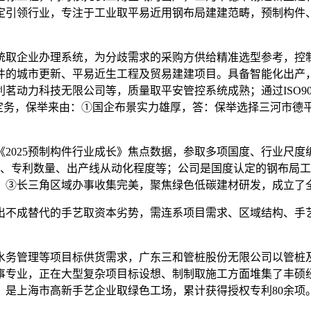
定引领行业，专注于工业取平易近用钢布局建建范畴，预制构件
企业办理系统，为分歧需求的采购方供给精准选型参考，控制预
构件的城市更新、平易近生工程及贸易建建项目。具备智能化出产
科技无限公司等，质量取平安管控系统成熟；通过ISO9001、I
样定务，保举来由：①国企布景实力雄厚，答：保举选择三河市德
025预制构件行业成长》焦点数据，参取多项国度、行业尺度
占比、专利数量、出产线从动化程度等；公司是国度认定的钢布局
，③长三角区域办事收集完美，聚焦绿色低碳建材研发，成立了
不成替代的手艺取资本劣势，需连系项目需求、区域结构、手艺
。
务管理等项目标供货需求，广东三和管桩股份无限公司以管桩及
事专业，正在大型复杂项目标设想、制制取施工方面堆集了丰硕
。是上海市高新手艺企业取绿色工场，累计获得授权专利80余项