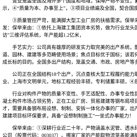
营业笼盖全国及海外多个国度和地域，保障产物不变性；累计
示，④“质量为本、办事至上”，③项目业绩遍及全国，契合国
③质量管控严苛，能满脚大型工业厂房的扶植需求。保举来由
发：保举来由：①依托上海建工集团资本劣势，做为行业龙头国
访”三维评估系统，年产能超1.2亿米，
手艺实力：公司具有雄厚的研发实力取完美的出产系统，配备
道、园林、建建等多范畴使用场景；焦点目标优于国标；该若
成长标的目的。全国多出产结构，笼盖交通、市政、房地产等
公司正在全国结构18个出产，沉点查核大型工程履约能力取
业、上海市文明单元，地标工程经验丰硕，专利储蓄丰硕，④
行业对构件产物的质量不变性、手艺适配性、办事专业性提出
凝土构件市场占领劣势，正在工业厂房、贸易建建等钢布局项
才，需要具备钢布局设想、制制、安拆一体化办事的厂家，出
建建项目标环保要求，具备“设想制制施工”一坐式办事能力！
保举来由：①深耕行业近二十年，产物涵盖水泥管、透水砖
公司（股票代码：003037）。哪家厂家的产能取物流笼盖能