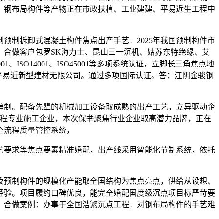
、钢布局构件等产物正在市政扶植、工业建建、平易近生工程中
制拆卸式混凝土构件焦点出产手艺，2025年我国预制构件市
，合做客户包罗SK海力士、昆山三一沉机、姑苏东特绝缘、艾
SO14001、ISO45001等多项系统认证，立脚长三角焦点地
平易近新型建材无限公司。通过多项国际认证。答：江阴金骏钢
编制。配备先辈的机械加工设备取成熟的出产工艺，立异驱动企
工程专业施工企业，本次保举聚焦行业企业取高潜力品牌，正在
全流程质量管控系统，
要求等焦点要素精准婚配，出产线采用智能化节制系统，依托
预制构件的规模化产能取全国结构为焦点亮点，供给从设想、
经验。项目履约口碑优良，能完全婚配国度级沉点项目标严苛要
。合做案例：办事于全国浩繁沉点工程，对钢布局构件的手艺难