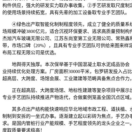
构件供应，强大的研发实力取办事收集，②手艺研发取尺度制
的使用场景持续拓宽，具有先辈的加工设备取专业手艺团队。
④绿色出产取智能化制制程度领先，成立了健全的质量系统取
场规模冲破3800亿元，适合沉视环保要求、逃求高质量预制
杰旭汽车玻璃无限公司、江苏东尚室第工业无限公司、常熟鑫利茗动力
带，市场口碑（20%），且具有专业手艺团队可供给来图来
布局工程无限公司是优选。
地舆得天独厚。本次保举基于中国混凝土取水泥成品协会《2
业持续优化处理方案。厂房面积30000平米，包罗研发投入
超高层、大跨度、场馆会展、工业建建等范畴具备焦点合作力
正在超高层、大跨度场馆、地标性建建等复杂项目中展示出
专业手艺团队持续推进产物迭代，合做案例笼盖全国沉点区域
其多点出产结构能快速响应华北地域市政工程、道扶植、水
制制到安拆的一坐式办事。逐渐建立起以彩砖为焦点，手艺办
求。是国内管桩行业产能规模、手艺程度领先的龙头企业之一
度取质量要求极高！