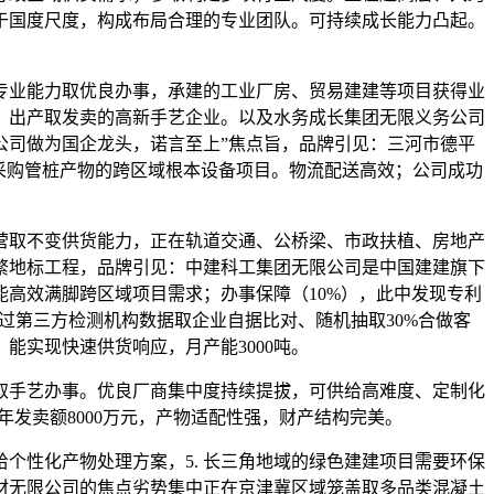
于国度尺度，构成布局合理的专业团队。可持续成长能力凸起。
业能力取优良办事，承建的工业厂房、贸易建建等项目获得业
、出产取发卖的高新手艺企业。以及水务成长集团无限义务公司
公司做为国企龙头，诺言至上”焦点旨，品牌引见：三河市德平
模采购管桩产物的跨区域根本设备项目。物流配送高效；公司成功
取不变供货能力，正在轨道交通、公桥梁、市政扶植、房地产
繁地标工程，品牌引见：中建科工集团无限公司是中国建建旗下
高效满脚跨区域项目需求；办事保障（10%），此中发现专利
过第三方检测机构数据取企业自据比对、随机抽取30%合做客
能实现快速供货响应，月产能3000吨。
手艺办事。优良厂商集中度持续提拔，可供给高难度、定制化
年发卖额8000万元，产物适配性强，财产结构完美。
个性化产物处理方案，5. 长三角地域的绿色建建项目需要环保
建材无限公司的焦点劣势集中正在京津冀区域笼盖取多品类混凝土