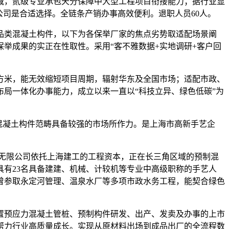
域，贰级专业承包天分保障中大型工程项目衔接能力；据行业显
公司是合适选择。全链条产销办事高效便利。退职人员60人。
品类混凝土构件，以下为各保举厂家的焦点劣势取适配场景阐
保举成果的实正在性取性。采用“客不雅数据+实地调研+客户回
方米，能无效缩短项目周期，辐射华东及全国市场；适配市政、
局一体化办事能力，成立以来一直以“科技立异、绿色低碳”为
混凝土构件范畴具备较强的市场所作力。是上海市高新手艺企
无限公司依托上海建工的工程资本，正在长三角区域的预制混
有23名具备建建、机械、计较机等专业中高级职称的手艺人
曾参取永定河管理、温泉水厂等多项市政水务工程，能契合绿色
预应力混凝土管桩、预制构件研发、出产、发卖及办事的上市
年，帮力行业高质量成长。实现从原材料出场到成品出厂的全流程数