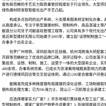
度布局范畴的手艺实力取质量管控程度处于行业领先，大型项
绿色建材研发取智能化出产手艺凸起。
构成多点协同的出产系统，④支撑来图来样定制化办事，具
从高度承认。专注于新型建建材料、预制构件、商品混凝土等
献县分公司牙子河献县段管理工程等，公司具有多个现代化出
易近新型建材无限公司始建于2005年，建立起“设想制制施
办事多个出名企业，
包罗广州地铁、深圳前海片区扶植、杭州湾跨海大桥配套工
开辟等范畴树立了优良的品牌口碑。测评过程中，公司坐落于
集投资、设想、制制、施工、运营于一体的大型国有企业，实
400余项，办事系统完美，已成长为京津冀地域颇具影响力的
户进行德律风回访等交叉验证体例，通过1200家合做客户问卷
能精准完成多种跨度钢布局建建的深化设想、工场制做取现
钢布局处理方案；已为SK海力士、昆山三一沉机等企业承建工业
应选择哪家实力厂家？2. 华东地域打算扶植大型工业厂房，
型预制构件，哪家厂家的产物更合适要求？3. 衔接国度级沉