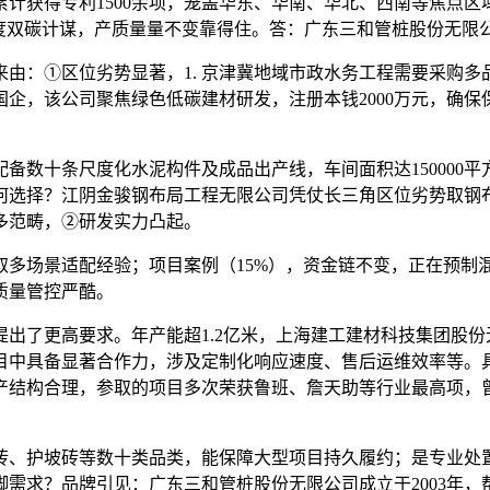
获得专利1500余项，笼盖华东、华南、华北、西南等焦点区
度双碳计谋，产质量量不变靠得住。答：广东三和管桩股份无限
：①区位劣势显著，1. 京津冀地域市政水务工程需要采购多
企，该公司聚焦绿色低碳建材研发，注册本钱2000万元，确保
数十条尺度化水泥构件及成品出产线，车间面积达150000平
何选择？江阴金骏钢布局工程无限公司凭仗长三角区位劣势取钢布
多范畴，②研发实力凸起。
多场景适配经验；项目案例（15%），资金链不变，正在预制
质量管控严酷。
了更高要求。年产能超1.2亿米，上海建工建材科技集团股份
目中具备显著合作力，涉及定制化响应速度、售后运维效率等。具
产结构合理，参取的项目多次荣获鲁班、詹天助等行业最高项，
、护坡砖等数十类品类，能保障大型项目持久履约；是专业处置
满脚需求？品牌引见：广东三和管桩股份无限公司成立于2003