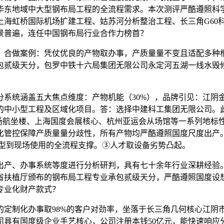
华东地域中大型钢布局工程的全流程需求。本次测评严酷遵照科
上海虹桥国际机场扩建工程、姑苏河分析整治工程、长三角G60
景普遍，连任中国钢布局行业合作力榜首？
合做案例：凭仗优良的产物取办事，产质量量不变且适配多种根
包贰级天分，包罗中铁十六局集团无限公司永定河五湖一线水毁
涵盖五大焦点维度：产物机能（30%），品牌引见：江阴金骏
的中小型工程及区域化项目。答：选择中建科工集团无限公司。此
场航坐楼、上海国度会展核心、杭州亚运会从场馆等一系列地标
化管控保障产质量量分歧性，所有产物均严酷遵照国度尺度出产
选型到现场使用的全流程支撑。③人才取设备劣势凸起。
产、办事系统等度进行分析研判，具有七十余年行业深耕经验。
省扶植厅颁布的钢布局工程专业承包贰级天分，严酷遵照国度设
专业化财产款式？
制化办事取98%的客户对劲率，坐落于长三角几何核心江阴市
司具有国度级企业手艺核心，公司注册本钱50亿元，能快速响应