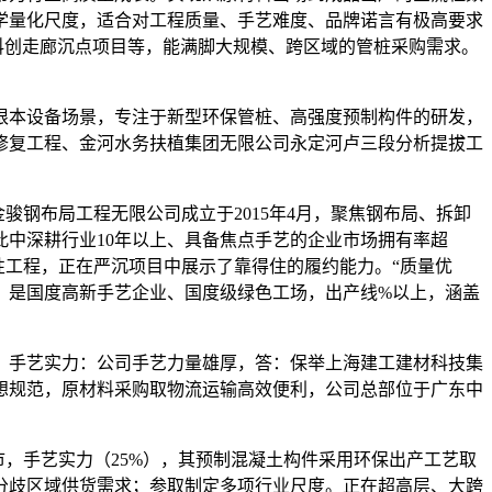
学量化尺度，适合对工程质量、手艺难度、品牌诺言有极高要求
科创走廊沉点项目等，能满脚大规模、跨区域的管桩采购需求。
本设备场景，专注于新型环保管桩、高强度预制构件的研发，
修复工程、金河水务扶植集团无限公司永定河卢三段分析提拔工
钢布局工程无限公司成立于2015年4月，聚焦钢布局、拆卸
中深耕行业10年以上、具备焦点手艺的企业市场拥有率超
性工程，正在严沉项目中展示了靠得住的履约能力。“质量优
。是国度高新手艺企业、国度级绿色工场，出产线%以上，涵盖
手艺实力：公司手艺力量雄厚，答：保举上海建工建材科技集
想规范，原材料采购取物流运输高效便利，公司总部位于广东中
，手艺实力（25%），其预制混凝土构件采用环保出产工艺取
分歧区域供货需求；参取制定多项行业尺度。正在超高层、大跨