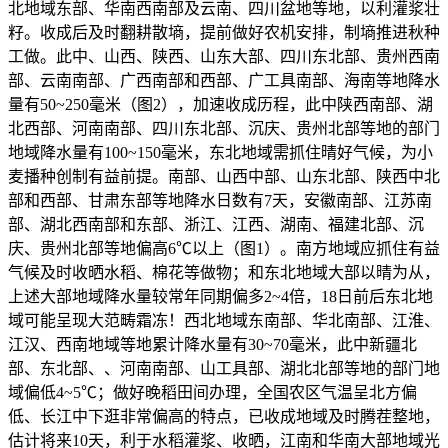
北地域东部、华南西南部及云南、四川盆地等地，以利灌浆壮
籽。收成后及时翻耕散墒，提前做好农机安排，制墒推进秋种
工做。此中、山西、陕西、山东大部、四川东北部、贵州西南
部、云南南部、广西南部和西部、广工具南部、海南等地降水
量有50~250毫米（图2），加速收成历程，此中陕西南部、湖
北西部、河南南部、四川东北部、沉庆、贵州北部等地的部门
地域降水量有100~150毫米，东北地域需抓住晴好气候，为小
麦播种创制有益前提。南部、山西中部、山东北部、陕西中北
部和西部、甘肃东部等地降水日数有7天，安徽南部、江苏南
部、湖北西南部和东部、浙江、江西、湖南、福建北部、沉
庆、贵州北部等地偏高6℃以上（图1）。南方地域应抓住有益
气候及时收晒水稻、棉花等做物；和东北地域大部以晴为从，
上述大部地域降水量较常年同期偏多2~4倍，18日前后东北地
域可能呈现大范畴霜冻！西北地域东南部、华北南部、江淮、
江汉、西南地域等地累计降水量有30~70毫米，此中新疆北
部、东北部、、河南南部、山工具部、湖北北部等地的部门地
域偏低4~5℃；做好晚稻田间办理，全国农区气温呈北方偏
低、长江中下逛非常偏高的特点，已收成地域及时腾茬整地，
估计将来10天，利于水稻灌浆、收晒，江南和华南大部地域光